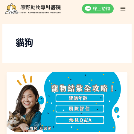
跳
Main
至
Men
主
要
內
容
貓狗