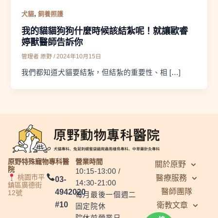
,
犬貓
飼養照護
我的貓貓狗狗什麼時候該結紮呢！就讓歐睿
婷獸醫師告訴你​
管理者 原野
/
2024年10月15日
我們都知道犬貓要結紮，但結紮的重要性、相 […]
原野特殊寵物專科醫
營業時間
關於原野
院
10:15-13:00 /
桃園市平
醫療服務
03-
14:30-21:00
鎮區廣德街
醫師團隊
4942020
12號
每月最後一個週二
#10
衛教文章
固定院休