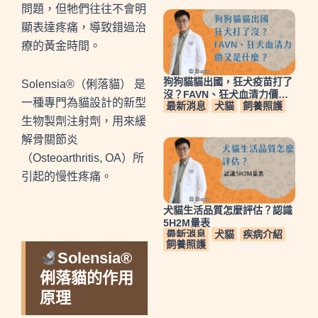
問題，但牠們往往不會明
顯表達疼痛，導致錯過治
療的黃金時間。
狗狗貓貓出國，狂犬疫苗打了
Solensia®（俐落貓） 是
沒？FAVN、狂犬血清力價又
一種專門為貓設計的新型
最新消息
犬貓
飼養照護
是什麼？
生物製劑注射劑，用來緩
解骨關節炎
（Osteoarthritis, OA）所
引起的慢性疼痛。
犬貓生活品質怎麼評估？認識
5H2M量表
最新消息
犬貓
疾病介紹
飼養照護
Solensia®
俐落貓的作用
原理