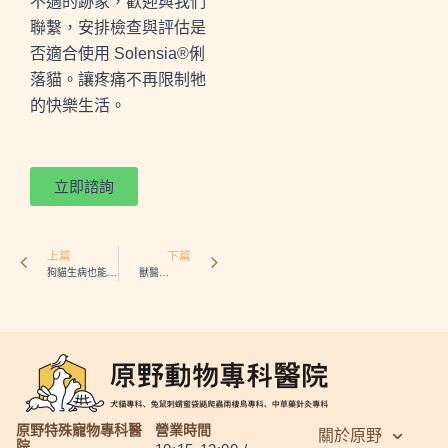
不適的跡象，歡迎與我們
聯繫，安排檢查與評估是
否適合使用 Solensia®俐
落貓。讓疼痛不再限制牠
的快樂生活。
立即諮詢
Prev
Next
上篇
下篇
狗貓生病也能看中醫嗎？
獸醫觀點｜為什麼全口拔牙後，毛孩反而吃得更好？
原野特殊寵物專科醫
營業時間
關於原野
院