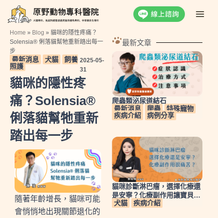
跳
Main
至
Men
主
Home
»
Blog
»
貓咪的隱性疼痛？
要
Solensia® 俐落貓幫牠重新踏出每一
最新文章
步
內
最新消息
犬貓
飼養
2025-05-
容
照護
31
貓咪的隱性疼
痛？Solensia®
爬蟲類泌尿道結石
最新消息
爬蟲
特殊寵物
俐落貓幫牠重新
疾病介紹
病例分享
踏出每一步
貓咪診斷淋巴瘤，選擇化療還
是安寧？化療副作用讓寶貝很
隨著年齡增長，貓咪可能
犬貓
疾病介紹
痛苦？
會悄悄地出現關節退化的