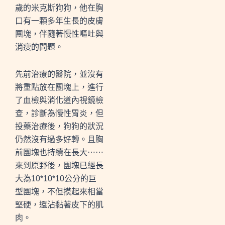
歲的米克斯狗狗，他在胸
口有一顆多年生長的皮膚
團塊，伴隨著慢性嘔吐與
消瘦的問題。
先前治療的醫院，並沒有
將重點放在團塊上，進行
了血檢與消化道內視鏡檢
查，診斷為慢性胃炎，但
投藥治療後，狗狗的狀況
仍然沒有過多好轉。且胸
前團塊也持續在長大⋯⋯
來到原野後，團塊已經長
大為10*10*10公分的巨
型團塊，不但摸起來相當
堅硬，還沾黏著皮下的肌
肉。