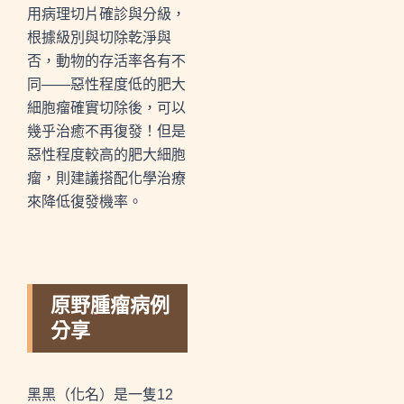
用病理切片確診與分級，
根據級別與切除乾淨與
否，動物的存活率各有不
同
——
惡性程度低的肥大
細胞瘤確實切除後，可以
幾乎治癒不再復發！但是
惡性程度較高的肥大細胞
瘤，則建議搭配化學治療
來降低復發機率。
原野腫瘤病例
分享
黑黑（化名）是一隻12