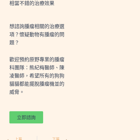
相當不錯的治療效果
想諮詢腫瘤相關的治療選
項？懷疑動物有腫瘤的問
題？
歡迎預約原野專業的腫瘤
科團隊：熊紀梅醫師、陳
凌醫師，希望所有的狗狗
貓貓都能擺脫腫瘤機並的
威脅。
立即諮詢
Prev
Next
上篇
下篇