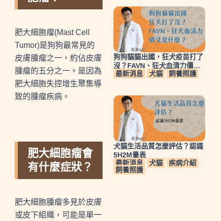
肥大細胞瘤
(Mast Cell
Tumor)
是狗狗最常見的
狗狗貓貓出國，狂犬疫苗打了
皮膚腫瘤之一，約佔皮膚
沒？FAVN、狂犬血清力價又
腫瘤的五分之一。是因為
最新消息
犬貓
飼養照護
是什麼？
肥大細胞失控增生聚集導
致的腫瘤疾病。
犬貓生活品質怎麼評估？認識
肥大細胞瘤會
5H2M量表
最新消息
犬貓
疾病介紹
有什麼症狀？
飼養照護
肥大細胞腫瘤多見於皮膚
或皮下組織，可能是單一