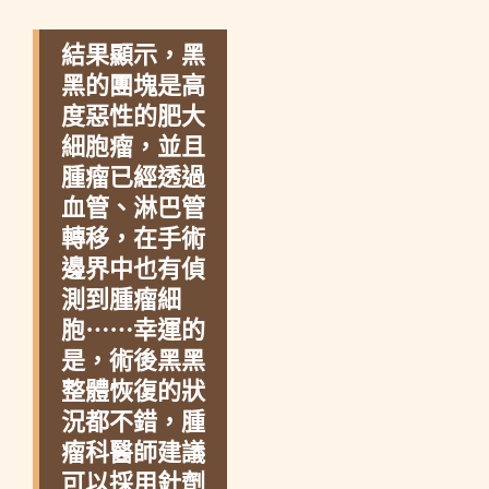
結果顯示，黑
黑的團塊是高
度惡性的肥大
細胞瘤，並且
腫瘤已經透過
血管、淋巴管
轉移，在手術
邊界中也有偵
測到腫瘤細
胞⋯⋯幸運的
是，術後黑黑
整體恢復的狀
況都不錯，腫
瘤科醫師建議
可以採用針劑