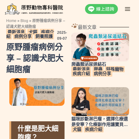
跳
Main
至
Men
主
Home
»
Blog
»
原野腫瘤病例分享 –
要
認識犬肥大細胞瘤
最新文章
最新消息
犬貓
疾病介
2025-
內
紹
病例分享
飼養照護
09-07
容
原野腫瘤病例分
享 – 認識犬肥大
爬蟲類泌尿道結石
細胞瘤
最新消息
爬蟲
特殊寵物
疾病介紹
病例分享
貓咪診斷淋巴瘤，選擇化療還
是安寧？化療副作用讓寶貝很
什麼是肥大細
犬貓
疾病介紹
痛苦？
胞瘤？