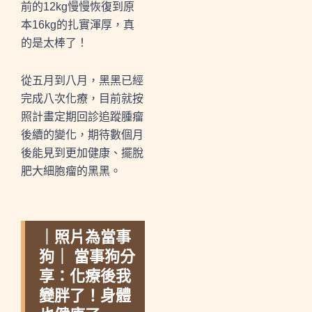
前的12kg慢慢恢復到原
本16kg的扎實渾厚，真
的是太棒了！
從五月到八月，黑黑已經
完成八次化療，目前就按
照計畫定期回診追蹤腫瘤
後續的變化，期待數個月
後能見到更加健康、擺脫
肥大細胞瘤的黑黑。
｜照片為當事
狗｜ 當事狗分
享：化療後我
變胖了！身體